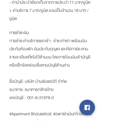
- ค่าน้ำประปาเรียกเก็บจากการประปา 11 บาท/ยูนิต
+ ค่าบริการ 7 บาท/ยูนิต รวมเป็นจำนวน 18 บาท /
ยูนิต
การชำระเงิน
การชำระค่าบริการแรกเข้า : ชำระค่าเช่า พร้อมเงิน
ประกันห้องพัก เงินประกันกุญแจ และคีย์การ์ด ตาม
รายละเอียดที่แจ้งไว้ด้านบน โดยการโอนเงินเข้าบัญชี
หรือเช็กขีดคร่อมชื่อตามบัญชีด้านล่าง
ชื่อบัญชี: บริษัท บ้าน​ชัย​พร​วิถี​ จำกัด
ธนาคาร: ธนาคารกสิกรไทย
เลขบัญชี :
001-8-31978-0
#Apartment ซีคอนแสควร์ #อพาร์ทเม้นท์ใกล้สนาม
บินสุวรรณภูมิ #ที่พักย่านอ่อนนุช-พัฒนาการ #พัก
ระยะยาวใกล้ ม.ดุสิตธานี #ที่พักคุณภาพใกล้พารา
ไดซ์พาร์ค